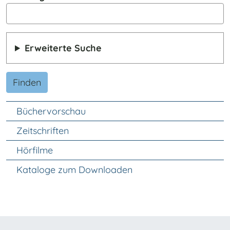
Erweiterte Suche
Finden
Unter Navigation
Büchervorschau
Zeitschriften
Hörfilme
Kataloge zum Downloaden