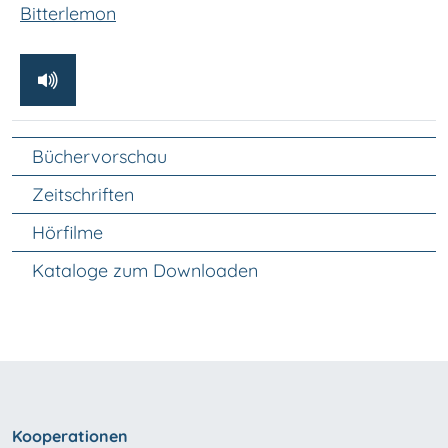
Bitterlemon
Unter Navigation
Büchervorschau
Zeitschriften
Hörfilme
Kataloge zum Downloaden
Kooperationen