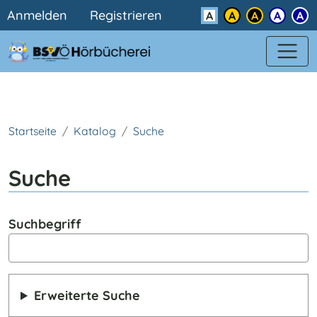
Benutzermenü
Direkt zum Inhalt
Anmelden
Registrieren
Kontrast
Startseite
Katalog
Suche
Suche
Suchbegriff
Erweiterte Suche