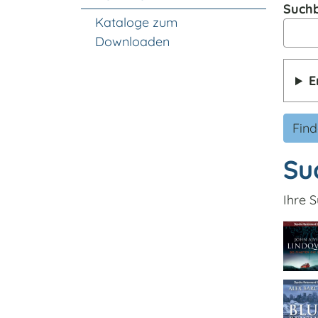
Suchb
Kataloge zum
Downloaden
E
Fin
Su
Ihre S