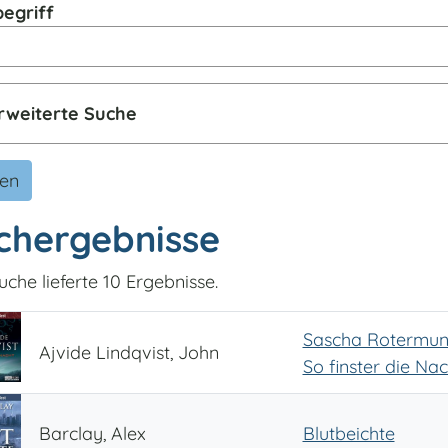
egriff
rweiterte Suche
den
chergebnisse
uche lieferte 10 Ergebnisse.
Sascha Rotermund 
Ajvide Lindqvist, John
So finster die Nac
Barclay, Alex
Blutbeichte