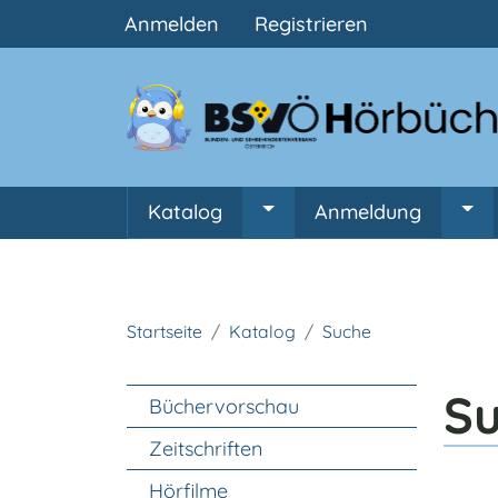
Benutzermenü
Anmelden
Registrieren
Hauptnavigation
Katalog
Anmeldung
Untermenü von Katalog
Unt
Startseite
Katalog
Suche
Unter Navigation
S
Büchervorschau
Zeitschriften
Hörfilme