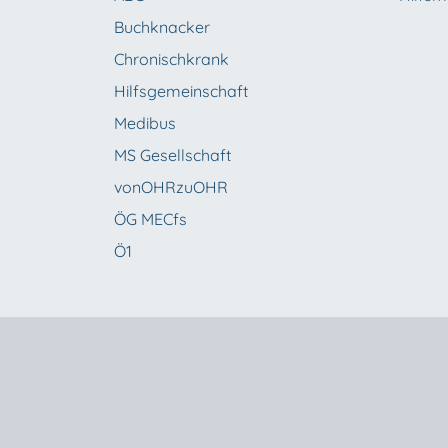
Buchknacker
Chronischkrank
Hilfsgemeinschaft
Medibus
MS Gesellschaft
vonOHRzuOHR
ÖG MECfs
Ö1