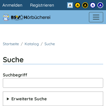
Benutzermenü
Direkt zum Inhalt
Anmelden
Registrieren
Kontrast
Startseite
Katalog
Suche
Suche
Suchbegriff
Erweiterte Suche