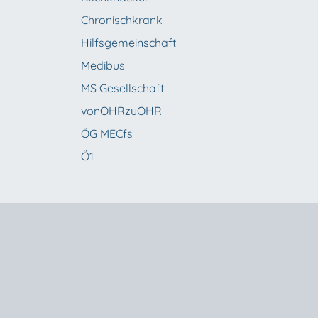
Chronischkrank
Hilfsgemeinschaft
Medibus
MS Gesellschaft
vonOHRzuOHR
ÖG MECfs
Ö1