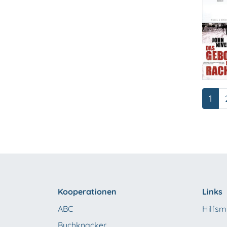
Seit
1
Kooperationen
Links
ABC
Hilfsmi
Buchknacker