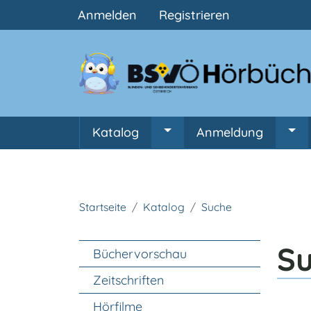
Benutzermenü
Anmelden
Registrieren
Hauptnavigation
Katalog
Anmeldung
Untermenü von Katalog
Unt
Startseite
Katalog
Suche
Unter Navigation
S
Büchervorschau
Zeitschriften
Hörfilme