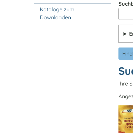
Suchb
Kataloge zum
Downloaden
E
Fin
Su
Ihre S
Angeze