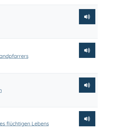
andpfarrers
n
es flüchtigen Lebens