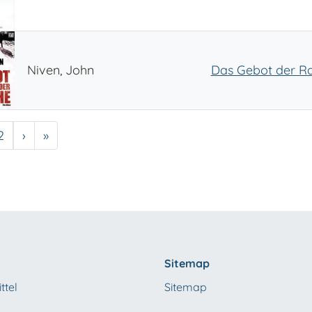
Niven, John
Das Gebot der R
e
Seite
Nächste Seite
Letzte Seite
2
›
»
Sitemap
ttel
Sitemap