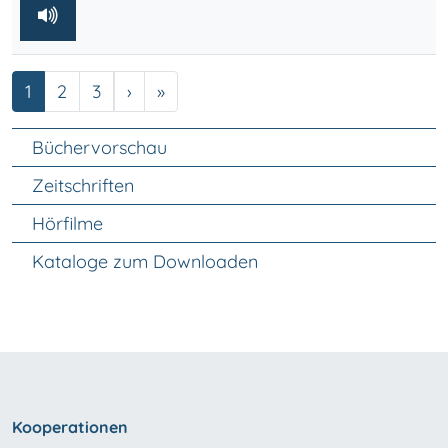
Seite
Seite
Seite
Nächste Seite
Letzte Seite
1
2
3
›
»
Unter Navigation
Büchervorschau
Zeitschriften
Hörfilme
Kataloge zum Downloaden
Kooperationen