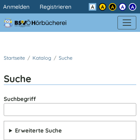
Benutzermenü
Direkt zum Inhalt
Anmelden
Registrieren
Kontrast
Startseite
Katalog
Suche
Suche
Suchbegriff
Erweiterte Suche