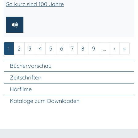
So kurz sind 100 Jahre
Seite
Seite
Seite
Seite
Seite
Seite
Seite
Seite
Seite
Nächste 
Letzt
1
2
3
4
5
6
7
8
9
…
›
»
Unter Navigation
Büchervorschau
Zeitschriften
Hörfilme
Kataloge zum Downloaden