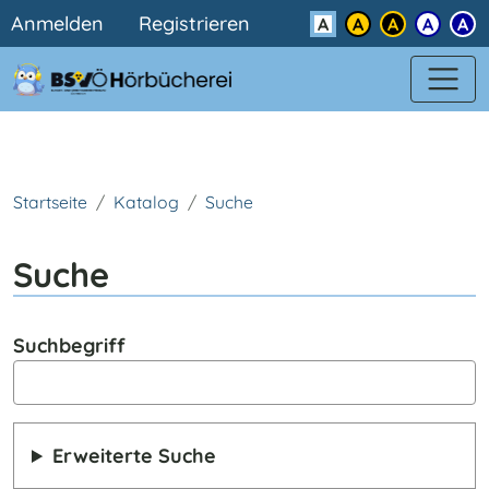
Benutzermenü
Direkt zum Inhalt
Anmelden
Registrieren
Kontrast
Startseite
Katalog
Suche
Suche
Suchbegriff
Erweiterte Suche