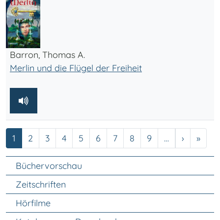
Barron, Thomas A.
Merlin und die Flügel der Freiheit
Seite
Seite
Seite
Seite
Seite
Seite
Seite
Seite
Seite
Nächste 
Letzt
1
2
3
4
5
6
7
8
9
…
›
»
Unter Navigation
Büchervorschau
Zeitschriften
Hörfilme