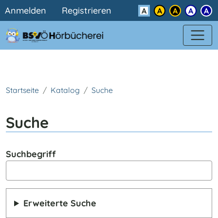
Benutzermenü
Direkt zum Inhalt
Anmelden
Registrieren
Kontrast
Startseite
Katalog
Suche
Suche
Suchbegriff
Erweiterte Suche