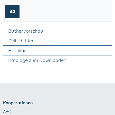
Unter Navigation
Büchervorschau
Zeitschriften
Hörfilme
Kataloge zum Downloaden
Kooperationen
ABC