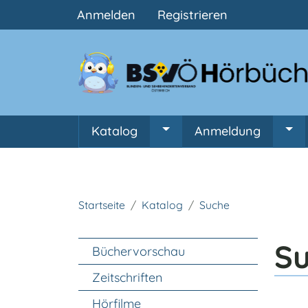
Benutzermenü
Anmelden
Registrieren
Hauptnavigation
Katalog
Anmeldung
Untermenü von Katalog
Unt
Startseite
Katalog
Suche
Unter Navigation
S
Büchervorschau
Zeitschriften
Hörfilme