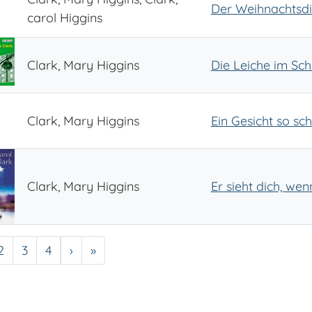
Der Weihnachtsd
carol Higgins
Clark, Mary Higgins
Die Leiche im Sc
Clark, Mary Higgins
Ein Gesicht so sc
Clark, Mary Higgins
Er sieht dich, wen
e
Seite
Seite
Seite
Nächste Seite
Letzte Seite
2
3
4
›
»