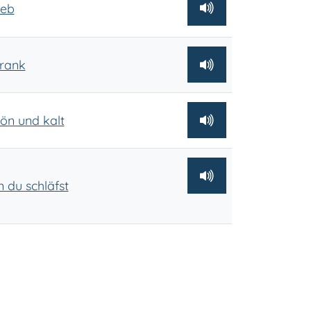
ieb
hrank
hön und kalt
n du schläfst