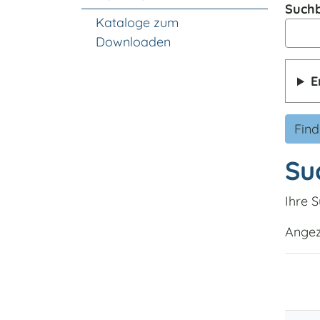
Suchb
Kataloge zum
Downloaden
E
Fin
Su
Ihre S
Angeze