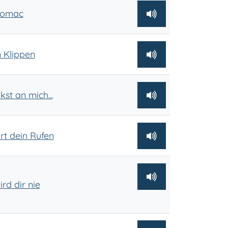
tomac
 Klippen
st an mich...
t dein Rufen
rd dir nie