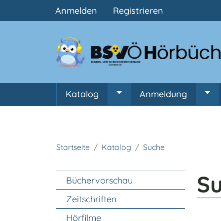
Benutzermenü
Anmelden
Registrieren
Hauptnavigation
Katalog
Anmeldung
Untermenü von Katalog
Unt
Startseite
Katalog
Suche
Unter Navigation
S
Büchervorschau
Zeitschriften
Hörfilme