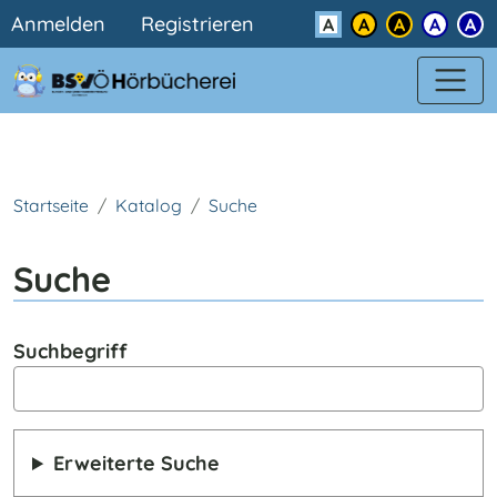
Benutzermenü
Direkt zum Inhalt
Anmelden
Registrieren
Kontrast
Startseite
Katalog
Suche
Suche
Suchbegriff
Erweiterte Suche