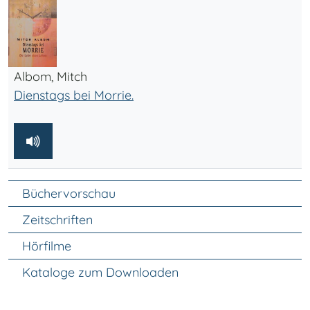
Albom, Mitch
Dienstags bei Morrie.
Unter Navigation
Büchervorschau
Zeitschriften
Hörfilme
Kataloge zum Downloaden