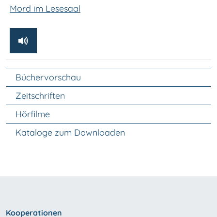
Mord im Lesesaal
Unter Navigation
Büchervorschau
Zeitschriften
Hörfilme
Kataloge zum Downloaden
Kooperationen