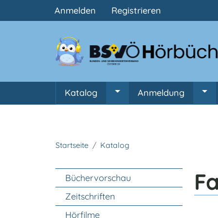
Benutzermenü
Anmelden
Registrieren
Hauptnavigation
Katalog
Anmeldung
Untermenü von Katalog
Unt
Startseite
Katalog
Unter Navigation
Fa
Büchervorschau
Zeitschriften
Hörfilme