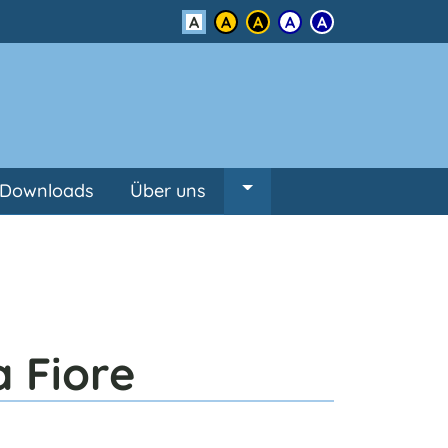
Kontrast
Downloads
Über uns
Untermenü von Über un
a Fiore