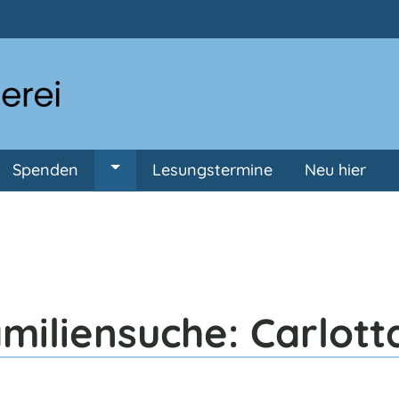
Direkt zum Inhalt
Spenden
Lesungstermine
Neu hier
ermenü von Anmeldung
Untermenü von Spenden
miliensuche: Carlott