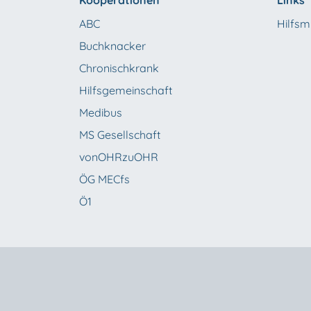
Kooperationen
Links
ABC
Hilfsmi
Buchknacker
Chronischkrank
Hilfsgemeinschaft
Medibus
MS Gesellschaft
vonOHRzuOHR
ÖG MECfs
Ö1