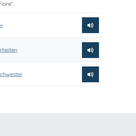
iore“.
er
rheiten
Schwester