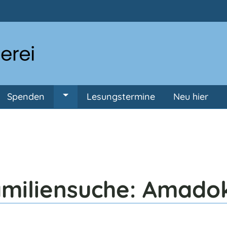
Direkt zum Inhalt
Spenden
Lesungstermine
Neu hier
ermenü von Anmeldung
Untermenü von Spenden
miliensuche: Amado