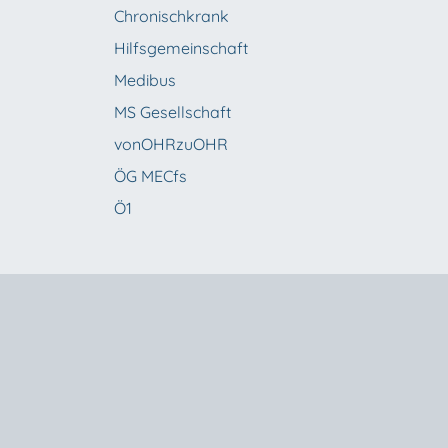
Chronischkrank
Hilfsgemeinschaft
Medibus
MS Gesellschaft
vonOHRzuOHR
ÖG MECfs
Ö1