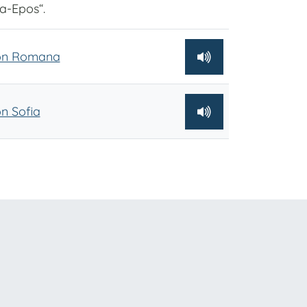
a-Epos“.
von Romana
n Sofia