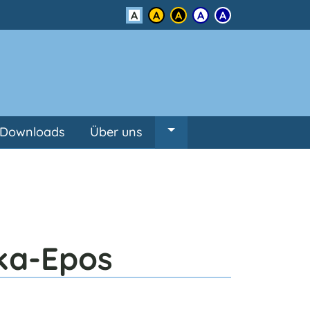
Kontrast
Downloads
Über uns
Untermenü von Über un
ka-Epos