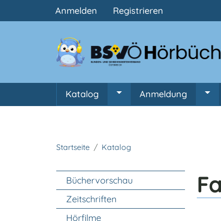
Benutzermenü
Anmelden
Registrieren
Hauptnavigation
Katalog
Anmeldung
Untermenü von Katalog
Unt
Startseite
Katalog
Unter Navigation
Fa
Büchervorschau
Zeitschriften
Hörfilme