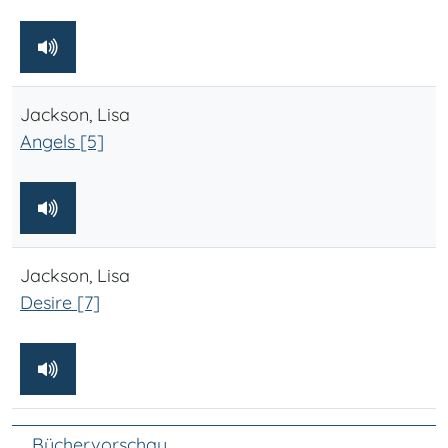
Jackson, Lisa
Angels [5]
Jackson, Lisa
Desire [7]
Unter Navigation
Büchervorschau