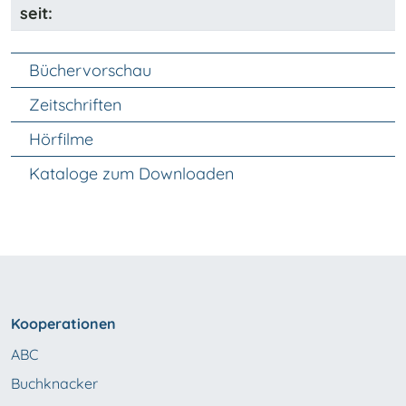
seit:
Unter Navigation
Büchervorschau
Zeitschriften
Hörfilme
Kataloge zum Downloaden
Kooperationen
ABC
Buchknacker