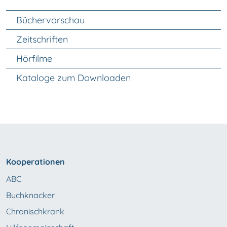
Unter Navigation
Büchervorschau
Zeitschriften
Hörfilme
Kataloge zum Downloaden
Kooperationen
ABC
Buchknacker
Chronischkrank