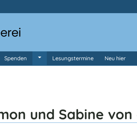
Direkt zum Inhalt
Spenden
Lesungstermine
Neu hier
ermenü von Anmeldung
Untermenü von Spenden
mon und Sabine von 