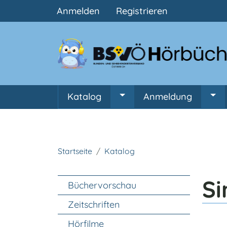
Benutzermenü
Anmelden
Registrieren
Hauptnavigation
Katalog
Anmeldung
Untermenü von Katalog
Unt
Startseite
Katalog
Unter Navigation
Si
Büchervorschau
Zeitschriften
Hörfilme