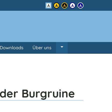
Kontrast
Downloads
Über uns
Untermenü von Über un
der Burgruine