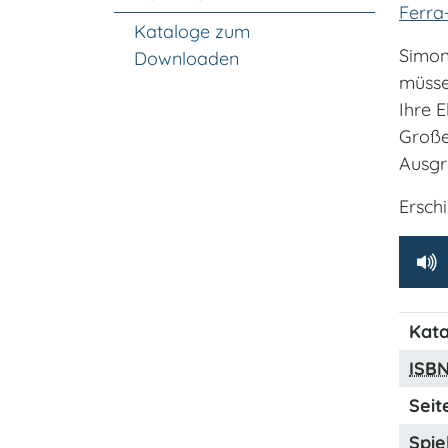
Ferra
Kataloge zum
Simon
Downloaden
müssen
Ihre 
Große
Ausgr
Ersch
Kata
ISB
Seit
Spiel