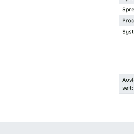
Spre
Prod
Syst
Ausl
seit: