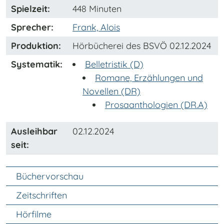
Spielzeit:
448 Minuten
Sprecher:
Frank, Alois
Produktion:
Hörbücherei des BSVÖ 02.12.2024
Systematik:
Belletristik (D)
Romane, Erzählungen und
Novellen (DR)
Prosaanthologien (DR.A)
Ausleihbar
02.12.2024
seit:
Unter Navigation
Büchervorschau
Zeitschriften
Hörfilme