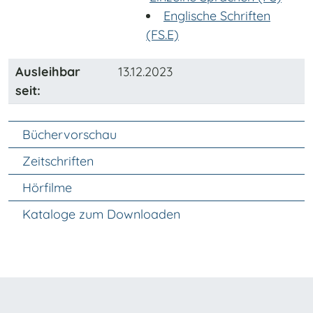
Englische Schriften
(FS.E)
Ausleihbar
13.12.2023
seit:
Unter Navigation
Büchervorschau
Zeitschriften
Hörfilme
Kataloge zum Downloaden