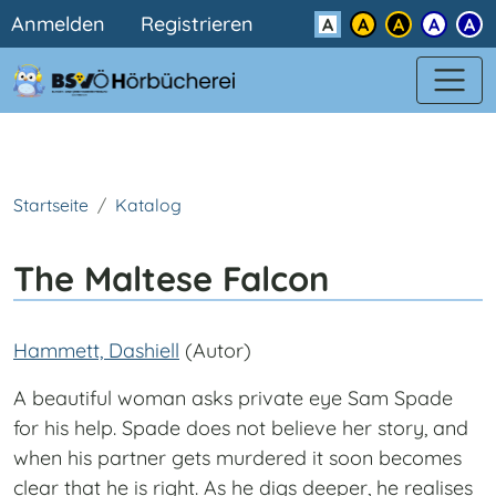
Benutzermenü
Direkt zum Inhalt
Anmelden
Registrieren
Kontrast
Startseite
Katalog
The Maltese Falcon
Hammett, Dashiell
(Autor)
A beautiful woman asks private eye Sam Spade
for his help. Spade does not believe her story, and
when his partner gets murdered it soon becomes
clear that he is right. As he digs deeper, he realises