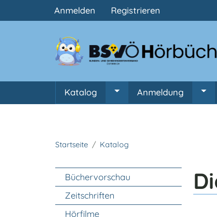
Benutzermenü
Anmelden
Registrieren
Hauptnavigation
Katalog
Anmeldung
Untermenü von Katalog
Unt
Startseite
Katalog
Unter Navigation
Di
Büchervorschau
Zeitschriften
Hörfilme