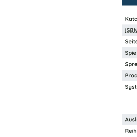
Kata
ISB
Seit
Spiel
Spre
Prod
Syst
Ausl
Reih