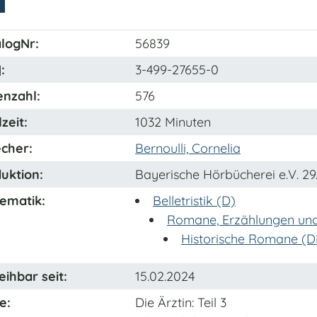
logNr:
56839
N
:
3-499-27655-0
enzahl:
576
zeit:
1032 Minuten
cher:
Bernoulli, Cornelia
uktion:
Bayerische Hörbücherei e.V. 29
ematik:
Belletristik (D)
Romane, Erzählungen und
Historische Romane (D
eihbar seit:
15.02.2024
e:
Die Ärztin
: Teil 3