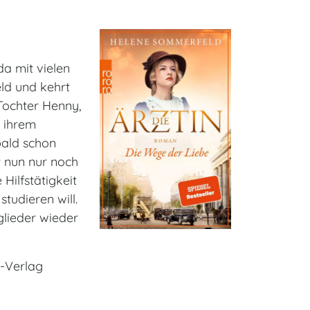
da mit vielen
eld und kehrt
Tochter Henny,
t ihrem
bald schon
t nun nur noch
Hilfstätigkeit
tudieren will.
glieder wieder
h-Verlag