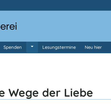
Direkt zum Inhalt
Spenden
Lesungstermine
Neu hier
ermenü von Anmeldung
Untermenü von Spenden
e Wege der Liebe