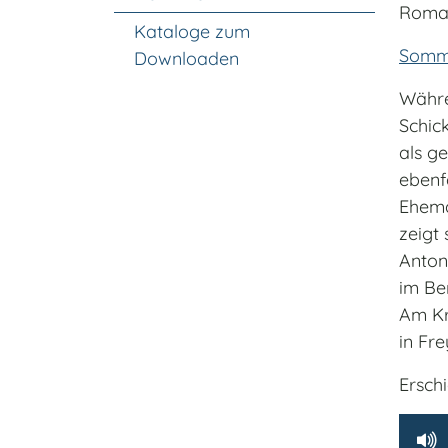
Roma
Kataloge zum
Somme
Downloaden
Währe
Schic
als g
ebenfa
Ehema
zeigt 
Antoni
im Ber
Am Kr
in Fre
Ersch