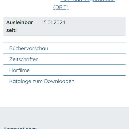
(DR.T)
Ausleihbar
15.01.2024
seit:
Unter Navigation
Büchervorschau
Zeitschriften
Hörfilme
Kataloge zum Downloaden
Kooperationen