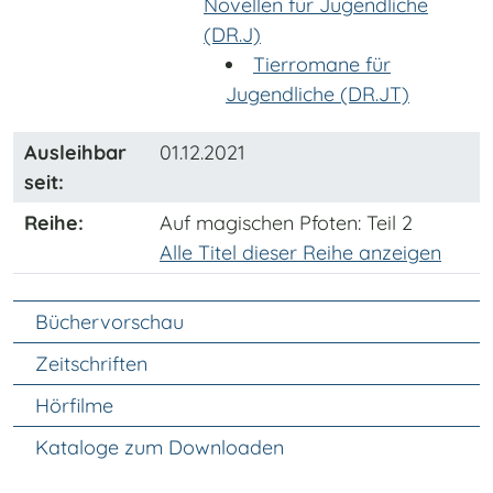
Novellen für Jugendliche
(DR.J)
Tierromane für
Jugendliche (DR.JT)
Ausleihbar
01.12.2021
seit:
Reihe:
Auf magischen Pfoten
: Teil 2
Alle Titel dieser Reihe anzeigen
Unter Navigation
Büchervorschau
Zeitschriften
Hörfilme
Kataloge zum Downloaden