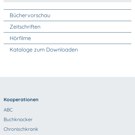
Unter Navigation
Büchervorschau
Zeitschriften
Hörfilme
Kataloge zum Downloaden
Kooperationen
ABC
Buchknacker
Chronischkrank