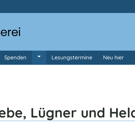
Direkt zum Inhalt
Spenden
Lesungstermine
Neu hier
ermenü von Anmeldung
Untermenü von Spenden
ebe, Lügner und Hel