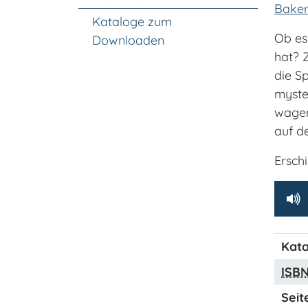
Baker
Kataloge zum
Ob es
Downloaden
hat? 
die S
myste
wagen
auf d
Ersch
Kata
ISB
Seit