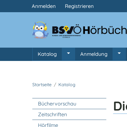
Benutzermenü
Anmelden
Registrieren
Hauptnavigation
Katalog
Anmeldung
Untermenü von Katalog
Unt
Startseite
Katalog
Unter Navigation
Di
Büchervorschau
Zeitschriften
Hörfilme