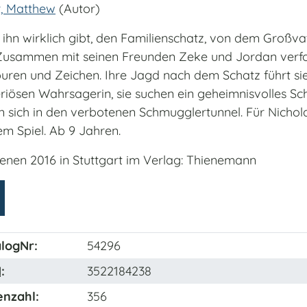
, Matthew
(Autor)
 ihn wirklich gibt, den Familienschatz, von dem Großva
Zusammen mit seinen Freunden Zeke und Jordan verfo
puren und Zeichen. Ihre Jagd nach dem Schatz führt sie
riösen Wahrsagerin, sie suchen ein geheimnisvolles Sc
 sich in den verbotenen Schmugglertunnel. Für Nicholas
em Spiel. Ab 9 Jahren.
ienen 2016 in Stuttgart im Verlag: Thienemann
logNr:
54296
N
:
3522184238
enzahl:
356