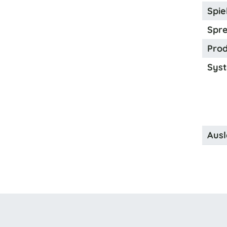
Spiel
Spre
Prod
Syst
Ausl