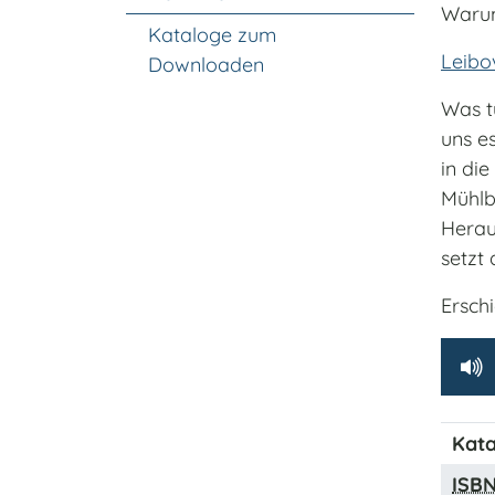
Warum
Kataloge zum
Leibo
Downloaden
Was t
uns es
in di
Mühlb
Herau
setzt
Ersch
Kata
ISB