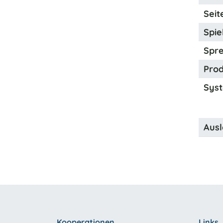
Seit
Spiel
Spre
Prod
Syst
Ausl
Kooperationen
Links