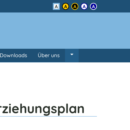
Kontrast
Downloads
Über uns
Untermenü von Über un
rziehungsplan