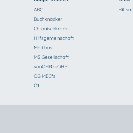
ABC
Hilfsmi
Buchknacker
Chronischkrank
Hilfsgemeinschaft
Medibus
MS Gesellschaft
vonOHRzuOHR
ÖG MECfs
Ö1