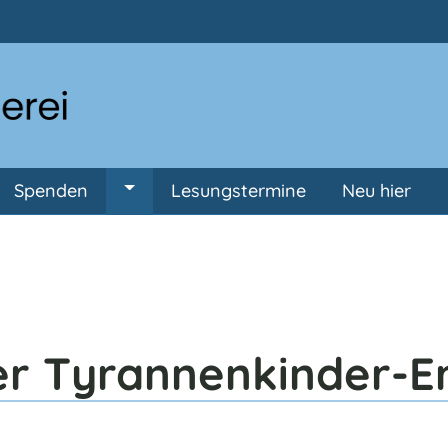
Direkt zum Inhalt
Spenden
Lesungstermine
Neu hier
ermenü von Anmeldung
Untermenü von Spenden
r Tyrannenkinder-E