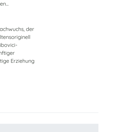
n...
achwuchs, der
tensoriginell
ibovici-
ftiger
tige Erziehung