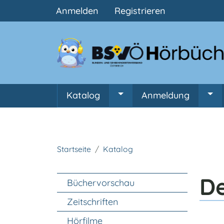
Benutzermenü
Anmelden
Registrieren
Hauptnavigation
Katalog
Anmeldung
Untermenü von Katalog
Unt
Startseite
Katalog
Unter Navigation
De
Büchervorschau
Zeitschriften
Hörfilme