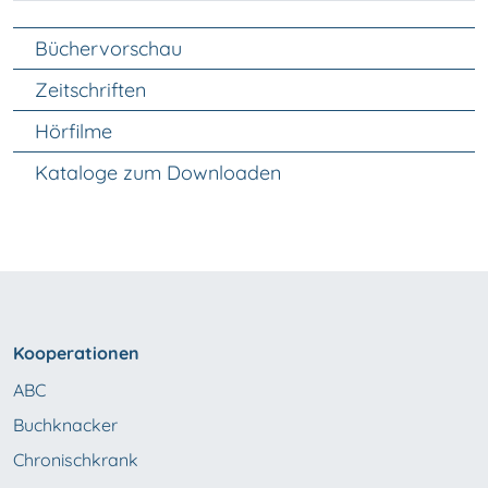
Unter Navigation
Büchervorschau
Zeitschriften
Hörfilme
Kataloge zum Downloaden
Kooperationen
ABC
Buchknacker
Chronischkrank