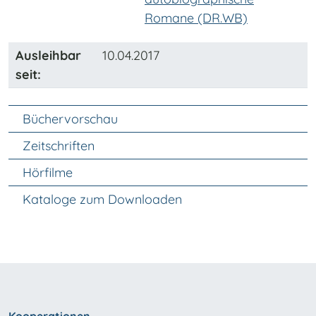
Romane (DR.WB)
Ausleihbar
10.04.2017
seit:
Unter Navigation
Büchervorschau
Zeitschriften
Hörfilme
Kataloge zum Downloaden