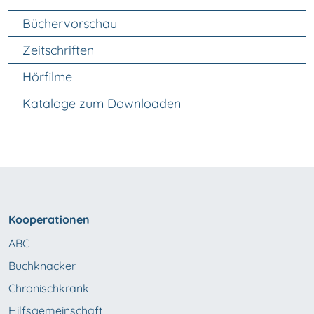
Unter Navigation
Büchervorschau
Zeitschriften
Hörfilme
Kataloge zum Downloaden
Kooperationen
ABC
Buchknacker
Chronischkrank
Hilfsgemeinschaft