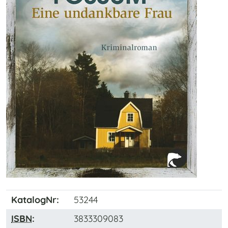
KatalogNr:
53244
ISBN
:
3833309083