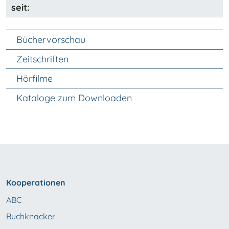
seit:
Unter Navigation
Büchervorschau
Zeitschriften
Hörfilme
Kataloge zum Downloaden
Kooperationen
ABC
Buchknacker