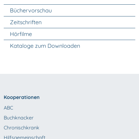
Unter Navigation
Büchervorschau
Zeitschriften
Hörfilme
Kataloge zum Downloaden
Kooperationen
ABC
Buchknacker
Chronischkrank
Hilfsgemeinschaft