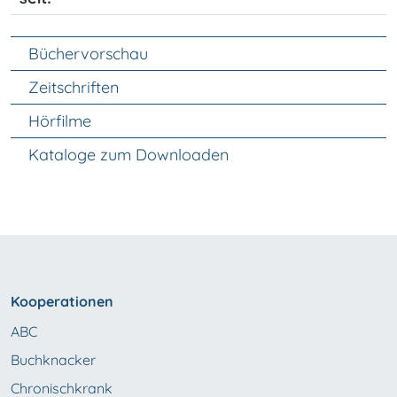
Unter Navigation
Büchervorschau
Zeitschriften
Hörfilme
Kataloge zum Downloaden
Kooperationen
ABC
Buchknacker
Chronischkrank