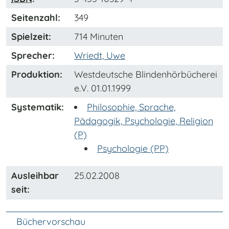
Seitenzahl:
349
Spielzeit:
714 Minuten
Sprecher:
Wriedt, Uwe
Produktion:
Westdeutsche Blindenhörbücherei
e.V. 01.01.1999
Systematik:
Philosophie, Sprache,
Pädagogik, Psychologie, Religion
(P)
Psychologie (PP)
Ausleihbar
25.02.2008
seit:
Unter Navigation
Büchervorschau