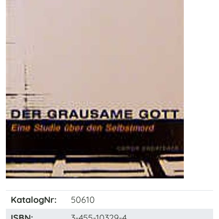
KatalogNr:
50610
ISBN
:
3-455-10329-4