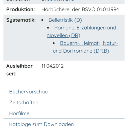
Produktion:
Hörbücherei des BSVÖ 01.01.1994
Systematik:
Belletristik (D)
Romane, Erzählungen und
Novellen (DR)
Bauern-, Heimat-, Natur-
und Dorfromane (DR.B)
Ausleihbar
11.04.2012
seit:
Unter Navigation
Büchervorschau
Zeitschriften
Hörfilme
Kataloge zum Downloaden