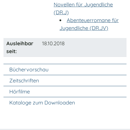
Novellen für Jugendliche
(DR.J)
Abenteuerromane für
Jugendliche (DR.JV)
Ausleihbar
18.10.2018
seit:
Unter Navigation
Büchervorschau
Zeitschriften
Hörfilme
Kataloge zum Downloaden