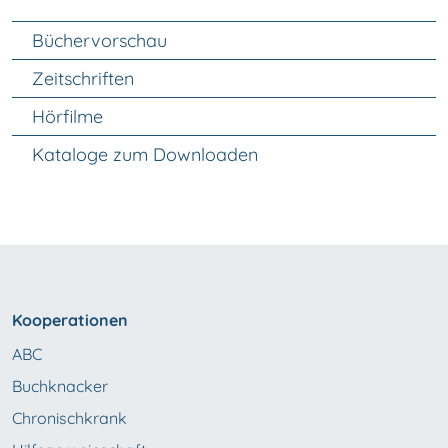
Unter Navigation
Büchervorschau
Zeitschriften
Hörfilme
Kataloge zum Downloaden
Kooperationen
ABC
Buchknacker
Chronischkrank