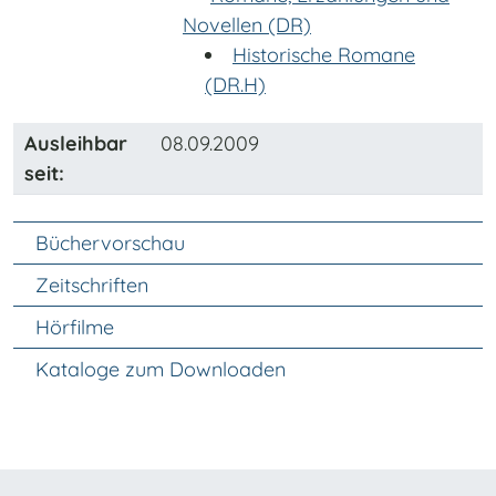
Novellen (DR)
Historische Romane
(DR.H)
Ausleihbar
08.09.2009
seit:
Unter Navigation
Büchervorschau
Zeitschriften
Hörfilme
Kataloge zum Downloaden