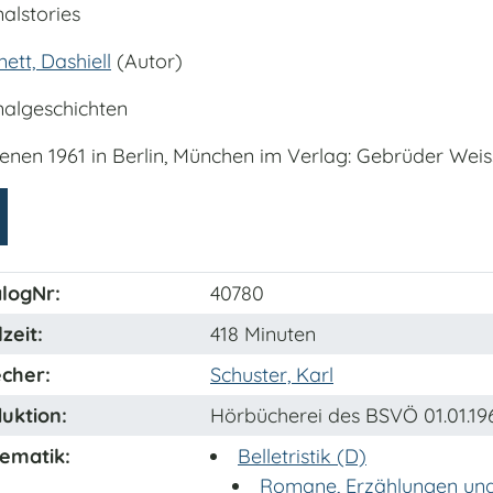
alstories
tt, Dashiell
(Autor)
nalgeschichten
ienen 1961 in Berlin, München im Verlag: Gebrüder Weis
logNr:
40780
zeit:
418 Minuten
cher:
Schuster, Karl
uktion:
Hörbücherei des BSVÖ 01.01.19
ematik:
Belletristik (D)
Romane, Erzählungen und