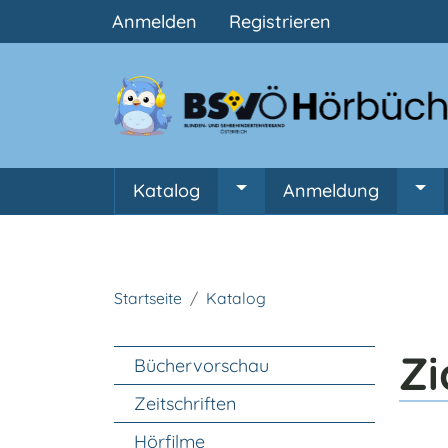
Benutzermenü
Anmelden
Registrieren
Hauptnavigation
Katalog
Anmeldung
Untermenü von Katalog
Unt
Startseite
Katalog
Unter Navigation
Zi
Büchervorschau
Zeitschriften
Hörfilme