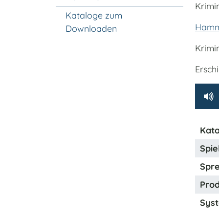
Krimin
Kataloge zum
Hamme
Downloaden
Krimi
Ersch
Kata
Spiel
Spre
Prod
Syst