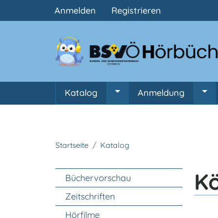
Benutzermenü
Anmelden
Registrieren
Hauptnavigation
Katalog
Anmeldung
Untermenü von Katalog
Unt
Startseite
Katalog
Unter Navigation
Ko
Büchervorschau
Zeitschriften
Hörfilme