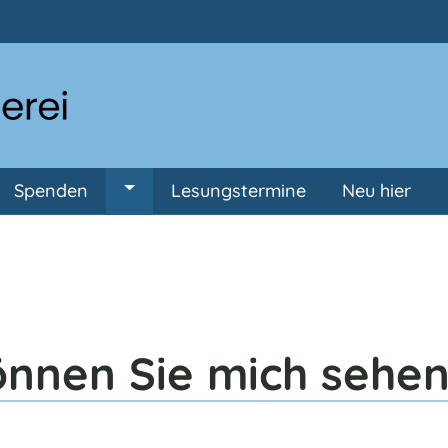
Direkt zum Inhalt
Spenden
Lesungstermine
Neu hier
ermenü von Anmeldung
Untermenü von Spenden
̈nnen Sie mich sehe