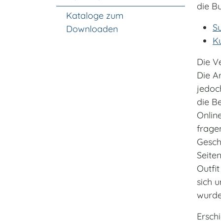
die B
Kataloge zum
Su
Downloaden
Ku
Die V
Die Ar
jedoc
die B
Onlin
frage
Gesch
Seite
Outfi
sich 
wurde
Ersch