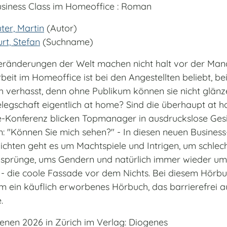
usiness Class im Homeoffice : Roman
ter, Martin
(Autor)
rt, Stefan
(Suchname)
eränderungen der Welt machen nicht halt vor der Man
beit im Homeoffice ist bei den Angestellten beliebt, be
h verhasst, denn ohne Publikum können sie nicht glän
elegschaft eigentlich at home? Sind die überhaupt at 
e-Konferenz blicken Topmanager in ausdruckslose Ges
n: "Können Sie mich sehen?" - In diesen neuen Business
ichten geht es um Machtspiele und Intrigen, um schlech
nsprünge, ums Gendern und natürlich immer wieder um 
t - die coole Fassade vor dem Nichts. Bei diesem Hörbu
um ein käuflich erworbenes Hörbuch, das barrierefrei a
.
ienen 2026 in Zürich im Verlag: Diogenes