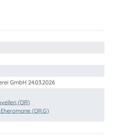
erei GmbH 24.03.2026
vellen (DR)
nd Eheromane (DR.G)