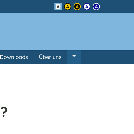
Kontrast
Downloads
Über uns
Untermenü von Über un
n?