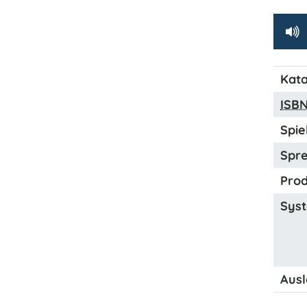
Kata
ISB
Spiel
Spre
Prod
Syst
Ausl