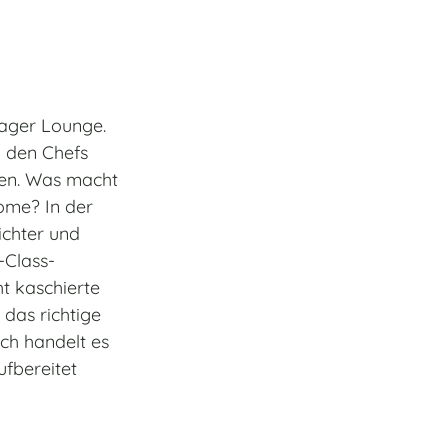
ager Lounge.
i den Chefs
zen. Was macht
home? In der
ichter und
-Class-
t kaschierte
das richtige
ch handelt es
ufbereitet