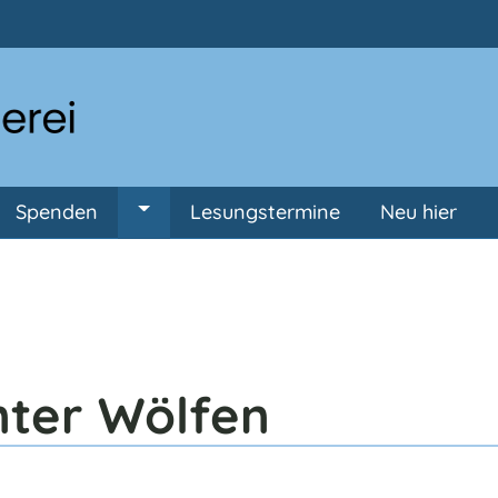
Direkt zum Inhalt
Spenden
Lesungstermine
Neu hier
ermenü von Anmeldung
Untermenü von Spenden
ter Wölfen