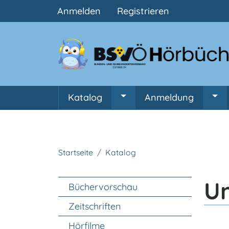
Benutzermenü
Anmelden
Registrieren
Hauptnavigation
Katalog
Anmeldung
Untermenü von Katalog
Unt
Startseite
Katalog
Unter Navigation
Un
Büchervorschau
Zeitschriften
Hörfilme