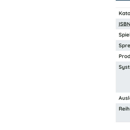
Kata
ISB
Spiel
Spre
Prod
Syst
Ausl
Reih