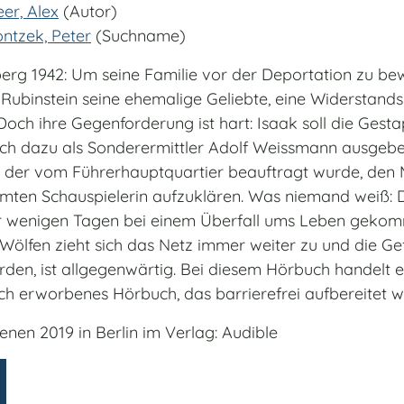
er, Alex
(Autor)
ntzek, Peter
(Suchname)
erg 1942: Um seine Familie vor der Deportation zu bew
 Rubinstein seine ehemalige Geliebte, eine Widerstand
 Doch ihre Gegenforderung ist hart: Isaak soll die Gestap
ich dazu als Sonderermittler Adolf Weissmann ausgebe
 der vom Führerhauptquartier beauftragt wurde, den 
mten Schauspielerin aufzuklären. Was niemand weiß: D
or wenigen Tagen bei einem Überfall ums Leben gekom
 Wölfen zieht sich das Netz immer weiter zu und die Gef
rden, ist allgegenwärtig. Bei diesem Hörbuch handelt e
ich erworbenes Hörbuch, das barrierefrei aufbereitet w
enen 2019 in Berlin im Verlag: Audible