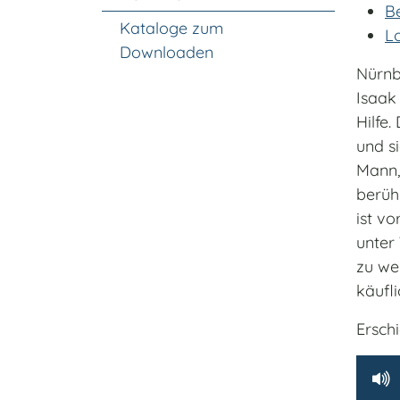
Be
Kataloge zum
Lo
Downloaden
Nürnb
Isaak
Hilfe.
und s
Mann,
berüh
ist v
unter
zu we
käufl
Erschi