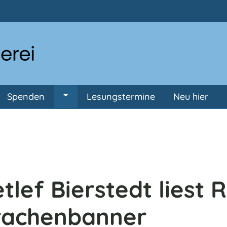
Direkt zum Inhalt
Spenden
Lesungstermine
Neu hier
ermenü von Anmeldung
Untermenü von Spenden
tlef Bierstedt liest
rachenbanner