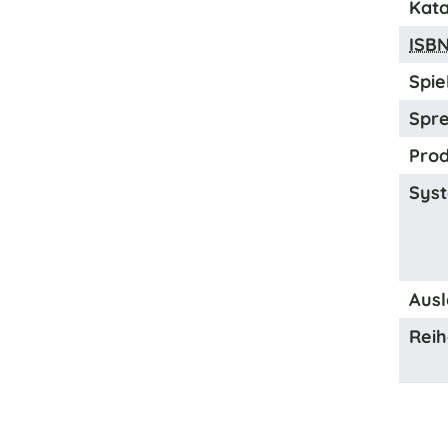
Kata
ISB
Spiel
Spre
Prod
Syst
Ausl
Reih