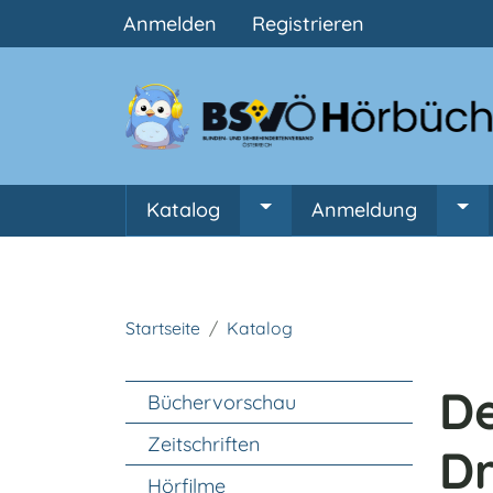
Benutzermenü
Anmelden
Registrieren
Hauptnavigation
Katalog
Anmeldung
Untermenü von Katalog
Unt
Startseite
Katalog
Unter Navigation
De
Büchervorschau
Zeitschriften
D
Hörfilme