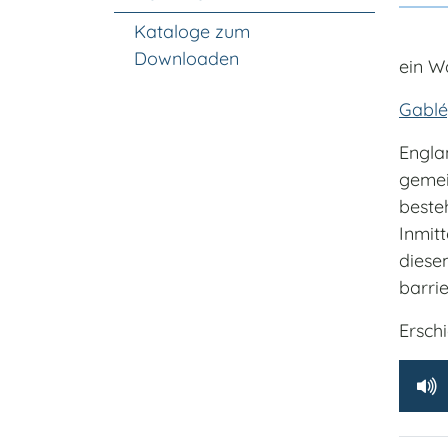
Kataloge zum
Downloaden
ein 
Gablé
Englan
gemei
besteh
Inmit
diese
barri
Erschi