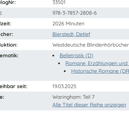
logNr:
33501
N
:
978-3-7857-2808-6
zeit:
2026 Minuten
cher:
Bierstedt, Detlef
uktion:
Westdeutsche Blindenhörbüchere
ematik:
Belletristik (D)
Romane, Erzählungen und 
Historische Romane (DR
eihbar seit:
19.03.2025
e:
Waringham
: Teil 7
Alle Titel dieser Reihe anzeigen