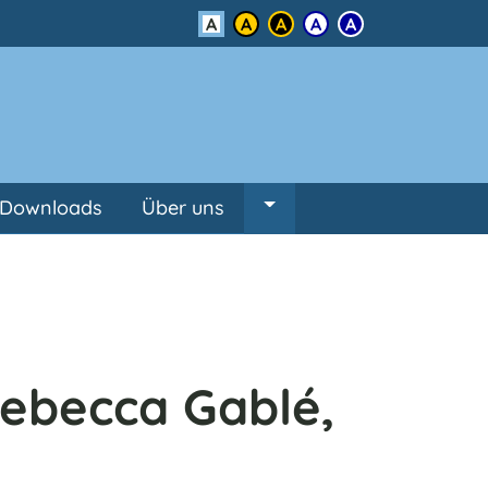
Kontrast
Downloads
Über uns
Untermenü von Über un
 Rebecca Gablé,