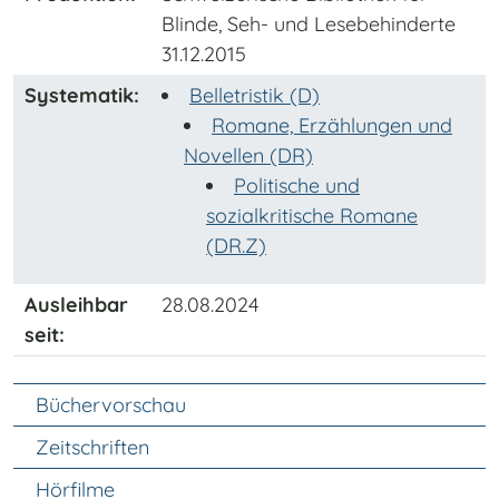
Blinde, Seh- und Lesebehinderte
31.12.2015
Systematik:
Belletristik (D)
Romane, Erzählungen und
Novellen (DR)
Politische und
sozialkritische Romane
(DR.Z)
Ausleihbar
28.08.2024
seit:
Unter Navigation
Büchervorschau
Zeitschriften
Hörfilme