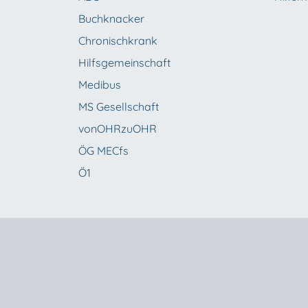
Buchknacker
Chronischkrank
Hilfsgemeinschaft
Medibus
MS Gesellschaft
vonOHRzuOHR
ÖG MECfs
Ö1