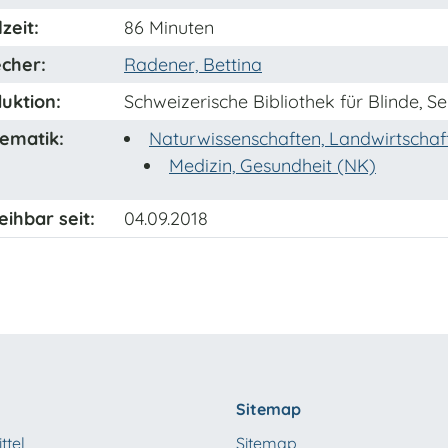
zeit:
86 Minuten
cher:
Radener, Bettina
uktion:
Schweizerische Bibliothek für Blinde, S
ematik:
Naturwissenschaften, Landwirtschaft
Medizin, Gesundheit (NK)
eihbar seit:
04.09.2018
Sitemap
ttel
Sitemap