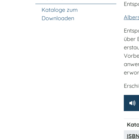
Entsp
Kataloge zum
Alber
Downloaden
Entsp
über 
ersta
Vorbe
anwen
erwor
Ersch
Kata
ISB