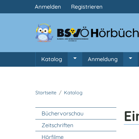
Benutzermenü
Anmelden
Registrieren
Hauptnavigation
Katalog
Anmeldung
Untermenü von Katalog
Unt
Startseite
Katalog
Unter Navigation
Ei
Büchervorschau
Zeitschriften
Hörfilme