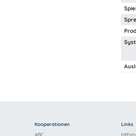
Spiel
Spre
Prod
Syst
Ausl
Kooperationen
Links
ABC
Hilfsmi