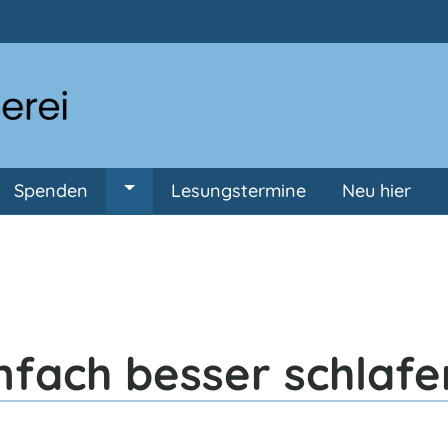
Direkt zum Inhalt
Spenden
Lesungstermine
Neu hier
ermenü von Anmeldung
Untermenü von Spenden
nfach besser schlafe