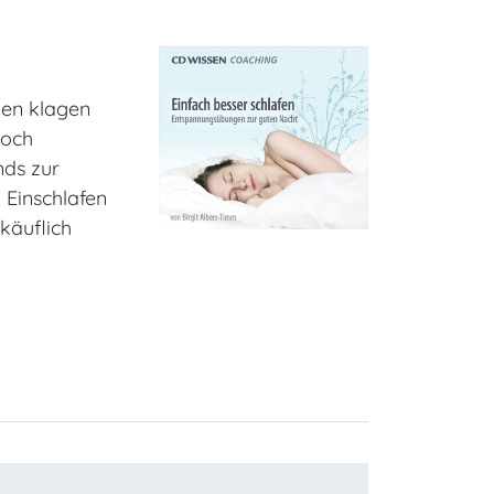
en klagen
noch
nds zur
 Einschlafen
käuflich