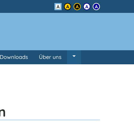
Kontrast
Downloads
Über uns
Untermenü von Über un
n