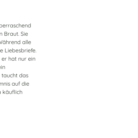
überraschend
n Braut. Sie
Während alle
e Liebesbriefe.
er hat nur ein
ein
 taucht das
mnis auf die
 käuflich