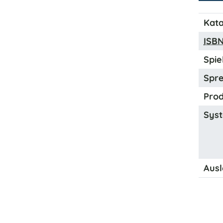
Kata
ISB
Spiel
Spre
Prod
Syst
Ausl