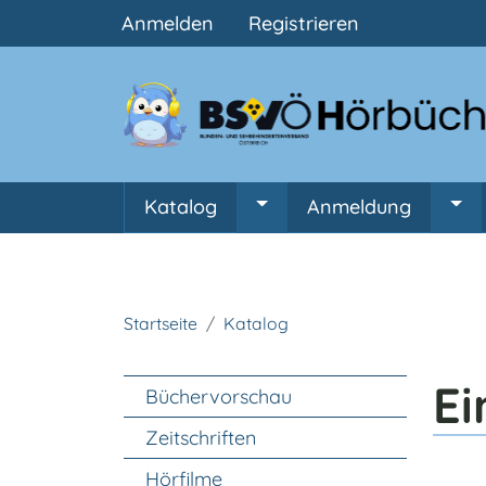
Benutzermenü
Anmelden
Registrieren
Hauptnavigation
Katalog
Anmeldung
Untermenü von Katalog
Unt
Startseite
Katalog
Unter Navigation
Ei
Büchervorschau
Zeitschriften
Hörfilme