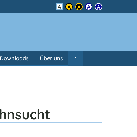
Kontrast
Downloads
Über uns
Untermenü von Über un
ehnsucht