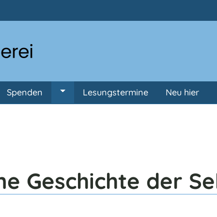
Direkt zum Inhalt
Spenden
Lesungstermine
Neu hier
ermenü von Anmeldung
Untermenü von Spenden
ne Geschichte der S