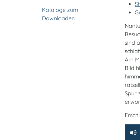
S
Kataloge zum
G
Downloaden
Nantu
Besuch
sind 
schlaf
Am Mo
Bild h
himme
rätse
Spur 
erwor
Ersch