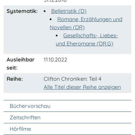
Systematik:
Belletristik (D)
Romane, Erzählungen und
Novellen (DR)
Gesellschafts-, Liebes-
und Eheromane (DR.G)
Ausleihbar
11.10.2022
seit:
Reihe:
Clifton Chroniken
: Teil 4
Alle Titel dieser Reihe anzeigen
Unter Navigation
Büchervorschau
Zeitschriften
Hörfilme