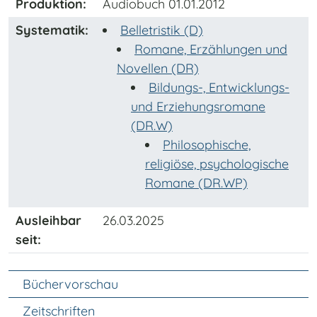
Produktion:
Audiobuch 01.01.2012
Systematik:
Belletristik (D)
Romane, Erzählungen und
Novellen (DR)
Bildungs-, Entwicklungs-
und Erziehungsromane
(DR.W)
Philosophische,
religiöse, psychologische
Romane (DR.WP)
Ausleihbar
26.03.2025
seit:
Unter Navigation
Büchervorschau
Zeitschriften