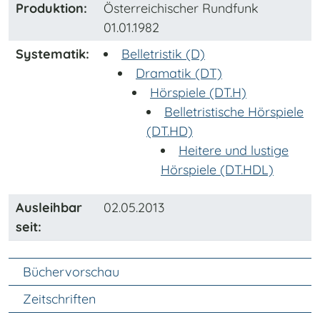
Produktion:
Österreichischer Rundfunk
01.01.1982
Systematik:
Belletristik (D)
Dramatik (DT)
Hörspiele (DT.H)
Belletristische Hörspiele
(DT.HD)
Heitere und lustige
Hörspiele (DT.HDL)
Ausleihbar
02.05.2013
seit:
Unter Navigation
Büchervorschau
Zeitschriften