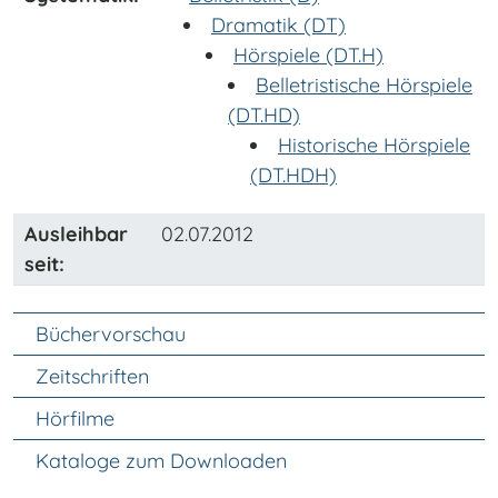
Dramatik (DT)
Hörspiele (DT.H)
Belletristische Hörspiele
(DT.HD)
Historische Hörspiele
(DT.HDH)
Ausleihbar
02.07.2012
seit:
Unter Navigation
Büchervorschau
Zeitschriften
Hörfilme
Kataloge zum Downloaden