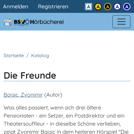
Benutzermenü
Direkt zum Inhalt
Anmelden
Registrieren
Kontrast
Startseite
Katalog
Die Freunde
Bajsic, Zvonimir
(Autor)
Was alles passiert, wenn sich drei ältere
Pensionisten - ein Setzer, ein Postdirektor und ein
Theatersouffleur - in dieselbe Schöne verlieben,
zeigt Zvonimir Bajsic in dem heiteren Hörspiel "Die