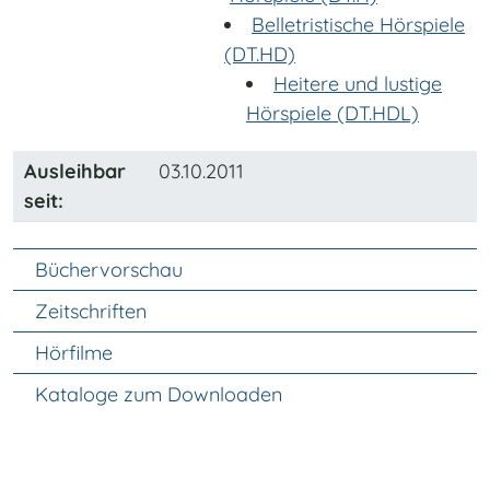
Belletristische Hörspiele
(DT.HD)
Heitere und lustige
Hörspiele (DT.HDL)
Ausleihbar
03.10.2011
seit:
Unter Navigation
Büchervorschau
Zeitschriften
Hörfilme
Kataloge zum Downloaden